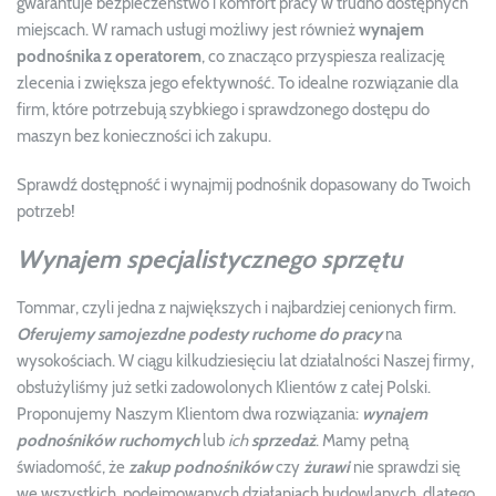
gwarantuje bezpieczeństwo i komfort pracy w trudno dostępnych
miejscach. W ramach usługi możliwy jest również
wynajem
podnośnika z operatorem
, co znacząco przyspiesza realizację
zlecenia i zwiększa jego efektywność. To idealne rozwiązanie dla
firm, które potrzebują szybkiego i sprawdzonego dostępu do
maszyn bez konieczności ich zakupu.
Sprawdź dostępność i wynajmij podnośnik dopasowany do Twoich
potrzeb!
Wynajem specjalistycznego sprzętu
Tommar, czyli jedna z największych i najbardziej cenionych firm.
Oferujemy samojezdne podesty ruchome do pracy
na
wysokościach. W ciągu kilkudziesięciu lat działalności Naszej firmy,
obsłużyliśmy już setki zadowolonych Klientów z całej Polski.
Proponujemy Naszym Klientom dwa rozwiązania:
wynajem
podnośników ruchomych
lub
ich
sprzedaż
. Mamy pełną
świadomość, że
zakup podnośników
czy
żurawi
nie sprawdzi się
we wszystkich, podejmowanych działaniach budowlanych, dlatego