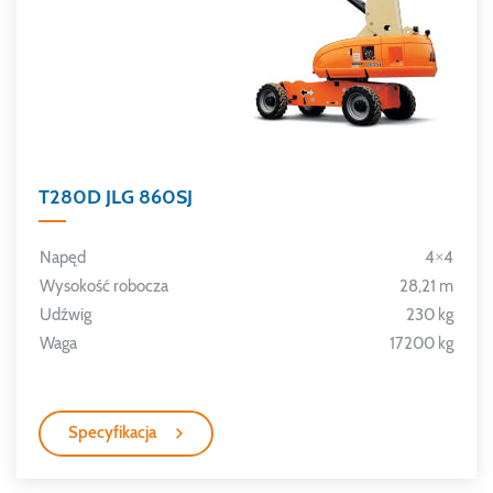
T280D JLG 860SJ
Napęd
4×4
Wysokość robocza
28,21 m
Udźwig
230 kg
Waga
17200 kg
Specyfikacja