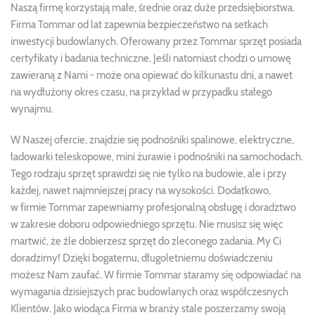
Naszą firmę korzystają małe, średnie oraz duże przedsiębiorstwa.
Firma Tommar od lat zapewnia bezpieczeństwo na setkach
inwestycji budowlanych. Oferowany przez Tommar sprzęt posiada
certyfikaty i badania techniczne. Jeśli natomiast chodzi o umowę
zawieraną z Nami - może ona opiewać do kilkunastu dni, a nawet
na wydłużony okres czasu, na przykład w przypadku stałego
wynajmu.
W Naszej ofercie, znajdzie się podnośniki spalinowe, elektryczne,
ładowarki teleskopowe, mini żurawie i podnośniki na samochodach.
Tego rodzaju sprzęt sprawdzi się nie tylko na budowie, ale i przy
każdej, nawet najmniejszej pracy na wysokości. Dodatkowo,
w firmie Tommar zapewniamy profesjonalną obsługę i doradztwo
w zakresie doboru odpowiedniego sprzętu. Nie musisz się więc
martwić, że źle dobierzesz sprzęt do zleconego zadania. My Ci
doradzimy! Dzięki bogatemu, długoletniemu doświadczeniu
możesz Nam zaufać. W firmie Tommar staramy się odpowiadać na
wymagania dzisiejszych prac budowlanych oraz współczesnych
Klientów. Jako wiodąca Firma w branży stale poszerzamy swoją