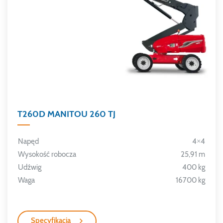
T260D MANITOU 260 TJ
Napęd
4×4
Wysokość robocza
25,91 m
Udźwig
400 kg
Waga
16700 kg
Specyfikacja