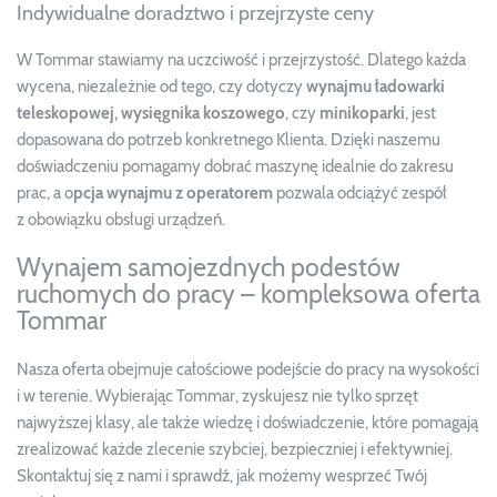
Indywidualne doradztwo i przejrzyste ceny
W Tommar stawiamy na uczciwość i przejrzystość. Dlatego każda
wycena, niezależnie od tego, czy dotyczy
wynajmu ładowarki
teleskopowej, wysięgnika koszowego
, czy
minikoparki
, jest
dopasowana do potrzeb konkretnego Klienta. Dzięki naszemu
doświadczeniu pomagamy dobrać maszynę idealnie do zakresu
prac, a o
pcja
wynajmu z operatorem
pozwala odciążyć zespół
z obowiązku obsługi urządzeń.
Wynajem samojezdnych podestów
ruchomych do pracy – kompleksowa oferta
Tommar
Nasza oferta obejmuje całościowe podejście do pracy na wysokości
i w terenie. Wybierając Tommar, zyskujesz nie tylko sprzęt
najwyższej klasy, ale także wiedzę i doświadczenie, które pomagają
zrealizować każde zlecenie szybciej, bezpieczniej i efektywniej.
Skontaktuj się z nami i sprawdź, jak możemy wesprzeć Twój