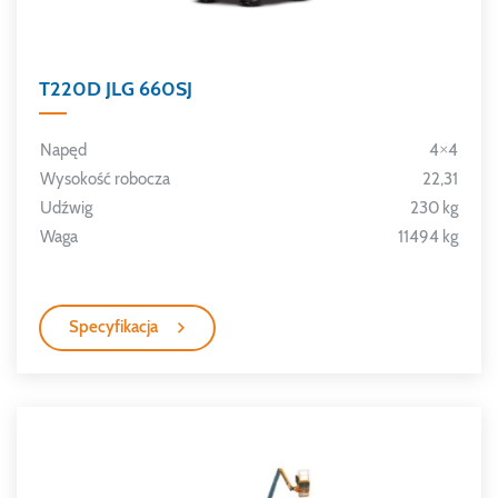
T220D JLG 660SJ
Napęd
4×4
Wysokość robocza
22,31
Udźwig
230 kg
Waga
11494 kg
Specyfikacja