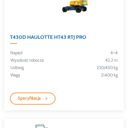
T430D HAULOTTE HT43 RTJ PRO
Napęd
4×4
Wysokość robocza
42,2 m
Udźwig
230/450 kg
Waga
21400 kg
Specyfikacja