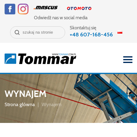
Odwiedź nas w social media
Skontaktuj się
+48 607-168-456
Toggle
navigat
WYNAJEM
Strona główna
|
Wynajem