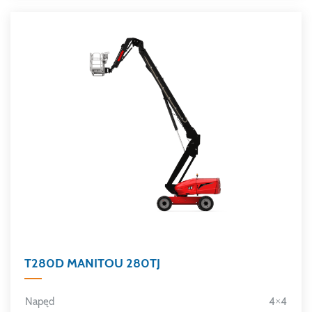
T280D MANITOU 280TJ
Napęd
4×4