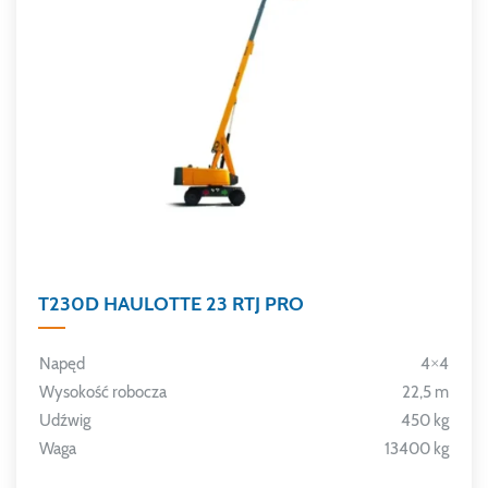
T230D HAULOTTE 23 RTJ PRO
Napęd
4×4
Wysokość robocza
22,5 m
Udźwig
450 kg
Waga
13400 kg