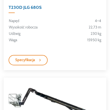
T230D JLG 680S
Napęd
4×4
Wysokość robocza
22,73 m
Udźwig
230 kg
Waga
15950 kg
Specyfikacja