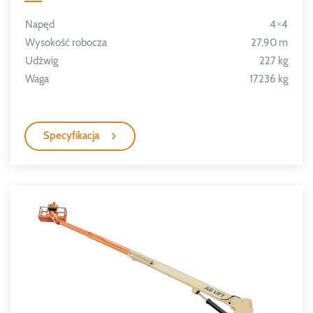
Napęd
4×4
Wysokość robocza
27,90 m
Udźwig
227 kg
Waga
17236 kg
Specyfikacja