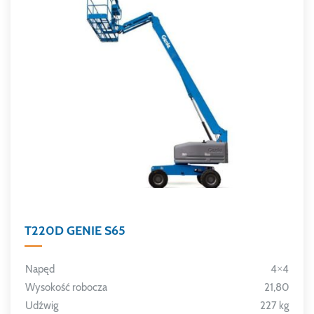
T220D GENIE S65
Napęd
4×4
Wysokość robocza
21,80
Udźwig
227 kg